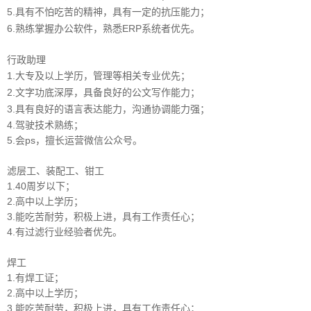
5.
具有不怕吃苦的精神，具有一定的抗压能力
；
6.
熟练
掌握
办公软件
，熟悉ERP系统者优先
。
行政助理
1.大专及以上学历，管理等相关专业优先；
2.文字功底深厚，具备良好的公文写作能力；
3.具有良好的语言表达能力，沟通协调能力强；
4.驾驶技术熟练；
5.会ps，擅长运营微信公众号。
滤层工、装配工、钳工
1.40周岁以下；
2.高中以上学历；
3.能吃苦耐劳，积极上进，具有工作责任心；
4.
有过滤行业经验者优先
。
焊工
1.有焊工证；
2.高中以上学历；
3.
能吃苦耐劳，积极上进，具有工作责任心
；